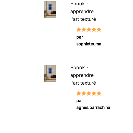
Ebook -
apprendre
l'art texturé
Note
5
sur
par
sophieteuma
5
Ebook -
apprendre
l'art texturé
Note
5
sur
par
agnes.barrachina
5