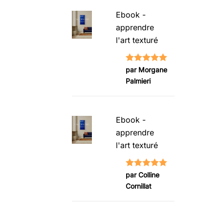
Ebook -
apprendre
l'art texturé
Note
5
sur
par Morgane
Palmieri
5
Ebook -
apprendre
l'art texturé
Note
5
sur
par Colline
Cornillat
5