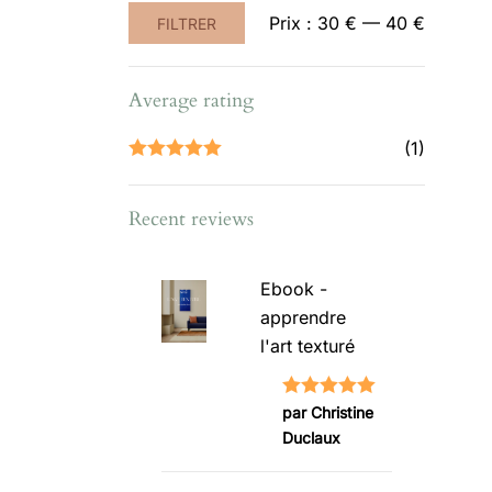
Prix
Prix
Prix :
30 €
—
40 €
FILTRER
min
max
Average rating
(1)
Note
5
sur
5
Recent reviews
Ebook -
apprendre
l'art texturé
Note
5
sur
par Christine
Duclaux
5