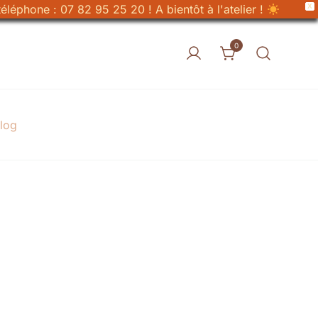
X
éléphone : 07 82 95 25 20 ! A bientôt à l'atelier !
0
log