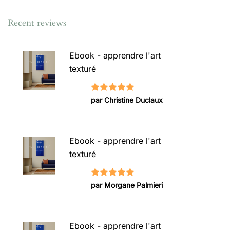
Recent reviews
Ebook - apprendre l'art
texturé
Note
5
sur
par Christine Duclaux
5
Ebook - apprendre l'art
texturé
Note
5
sur
par Morgane Palmieri
5
Ebook - apprendre l'art