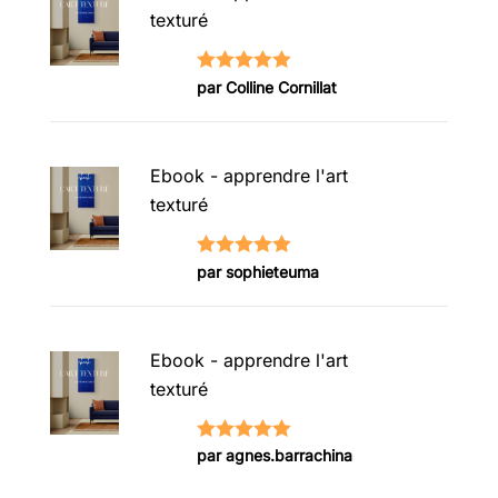
texturé
Note
5
sur
par Colline Cornillat
5
Ebook - apprendre l'art
texturé
Note
5
sur
par sophieteuma
5
Ebook - apprendre l'art
texturé
Note
5
sur
par agnes.barrachina
5