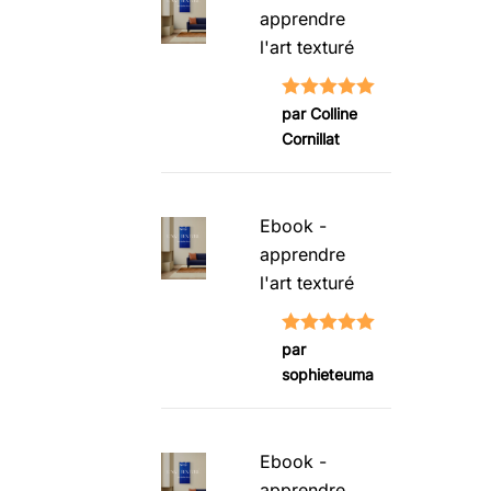
apprendre
l'art texturé
Note
5
sur
par Colline
Cornillat
5
Ebook -
apprendre
l'art texturé
Note
5
sur
par
sophieteuma
5
Ebook -
apprendre