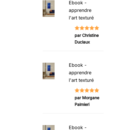
Ebook -
apprendre
l'art texturé
Note
5
sur
par Christine
Duclaux
5
Ebook -
apprendre
l'art texturé
Note
5
sur
par Morgane
Palmieri
5
Ebook -