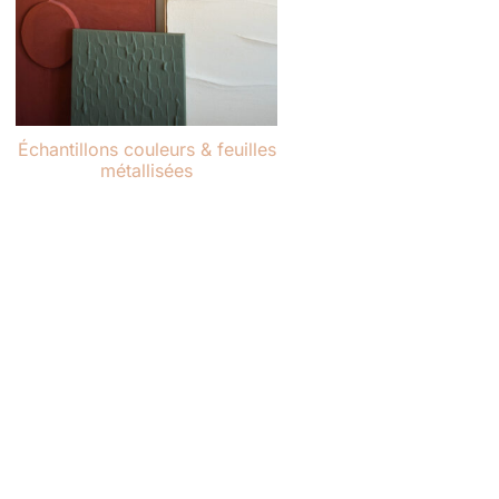
Échantillons couleurs & feuilles
métallisées