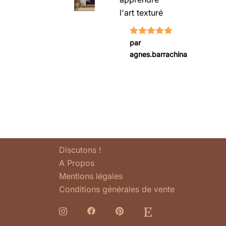
l'art texturé
Note
5
sur
par
agnes.barrachina
5
Discutons !
A Propos
Mentions légales
Conditions générales de vente