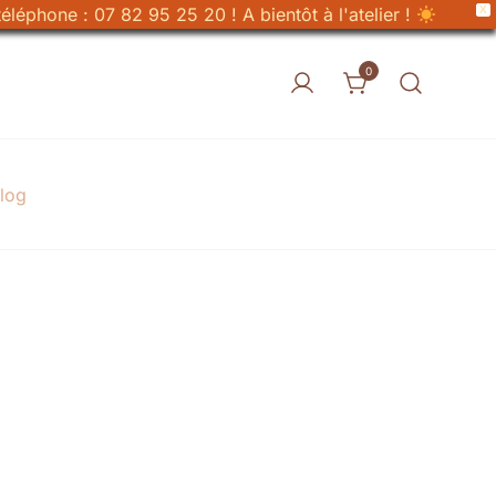
X
éléphone : 07 82 95 25 20 ! A bientôt à l'atelier !
0
log