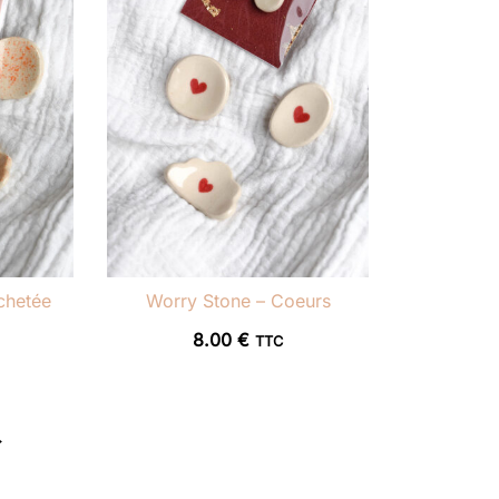
chetée
Worry Stone – Coeurs
8.00
€
TTC
→