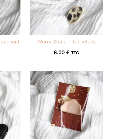
couchant
Worry Stone – Tâchetées
8.00
€
TTC