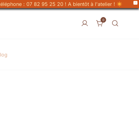
X
éléphone : 07 82 95 25 20 ! A bientôt à l'atelier !
0
log