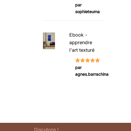
Note
5
sur
par
sophieteuma
5
Ebook -
apprendre
l'art texturé
Note
5
sur
par
agnes.barrachina
5
Discutons !