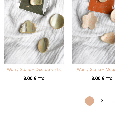
Worry Stone – Duo de verts
Worry Stone – Mou
8.00
€
8.00
€
TTC
TTC
1
2