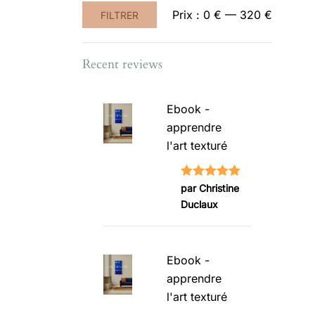
Prix
Prix
Prix :
0 €
—
320 €
FILTRER
min
max
Recent reviews
Ebook -
apprendre
l'art texturé
Note
5
sur
par Christine
Duclaux
5
Ebook -
apprendre
l'art texturé