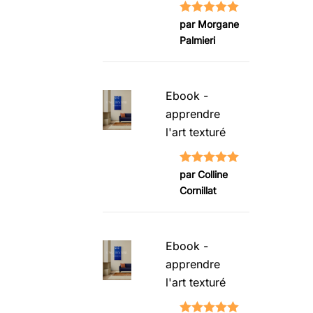
Note
5
sur
par Morgane
Palmieri
5
Ebook -
apprendre
l'art texturé
Note
5
sur
par Colline
Cornillat
5
Ebook -
apprendre
l'art texturé