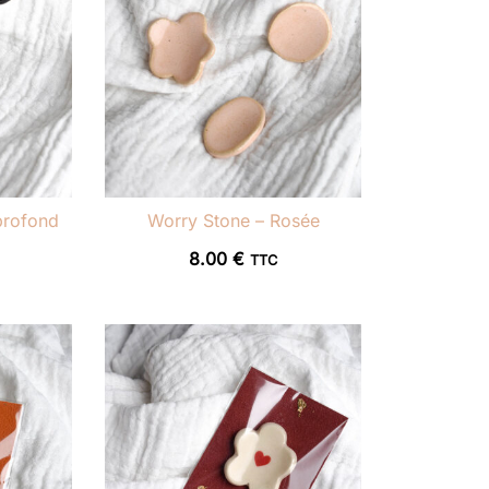
profond
Worry Stone – Rosée
8.00
€
TTC