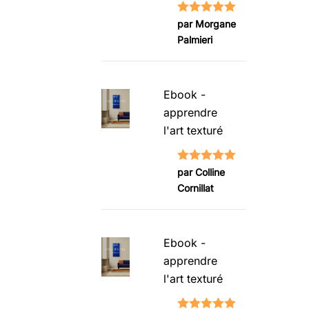
Note
5
sur
par Morgane
Palmieri
5
Ebook -
apprendre
l'art texturé
Note
5
sur
par Colline
Cornillat
5
Ebook -
apprendre
l'art texturé