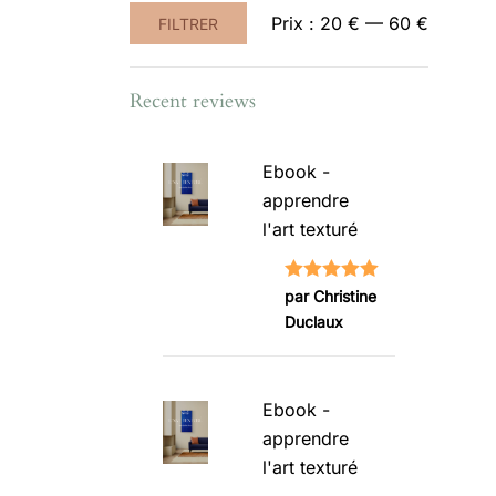
Prix
Prix
Prix :
20 €
—
60 €
FILTRER
min
max
Recent reviews
Ebook -
apprendre
l'art texturé
Note
5
sur
par Christine
Duclaux
5
Ebook -
apprendre
l'art texturé