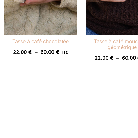
Tasse à café chocolatée
Tasse à café mouc
géométrique
Plage
22.00
€
–
60.00
€
TTC
22.00
€
–
60.00
de
prix :
22.00 €
à
60.00 €