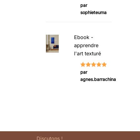
Note
5
sur
par
sophieteuma
5
Ebook -
apprendre
l'art texturé
Note
5
sur
par
agnes.barrachina
5
Discutons !