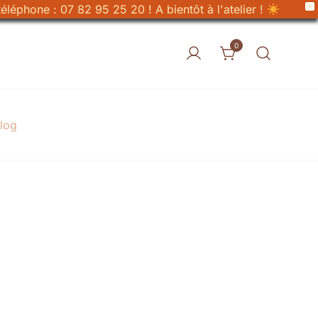
X
éléphone : 07 82 95 25 20 ! A bientôt à l'atelier !
0
log