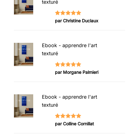
texturé
Note
5
sur
par Christine Duclaux
5
Ebook - apprendre l'art
texturé
Note
5
sur
par Morgane Palmieri
5
Ebook - apprendre l'art
texturé
Note
5
sur
par Colline Cornillat
5