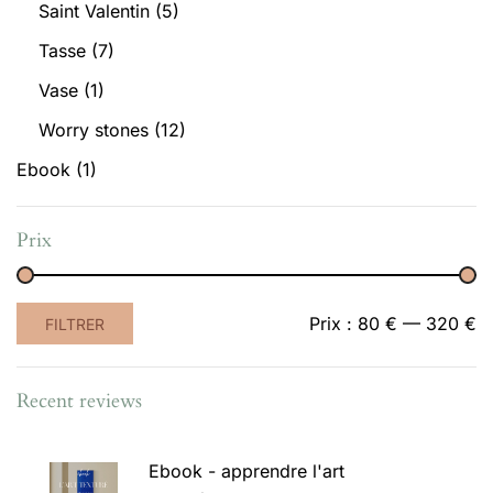
Saint Valentin
(5)
Tasse
(7)
Vase
(1)
Worry stones
(12)
Ebook
(1)
Prix
Prix
Prix
Prix :
80 €
—
320 €
FILTRER
min
max
Recent reviews
Ebook - apprendre l'art