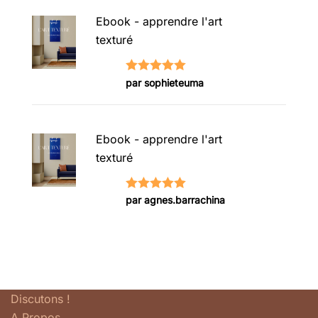
Ebook - apprendre l'art
texturé
Note
5
sur
par sophieteuma
5
Ebook - apprendre l'art
texturé
Note
5
sur
par agnes.barrachina
5
Discutons !
A Propos