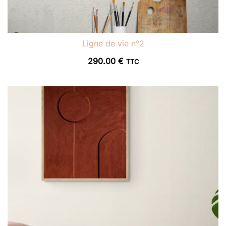
Ligne de vie n°2
290.00
€
TTC