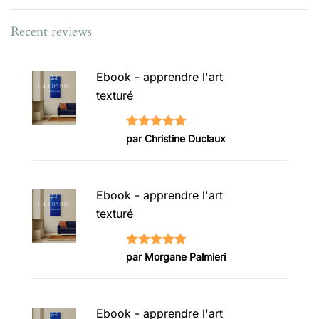
Recent reviews
Ebook - apprendre l'art
texturé
Note
5
sur
par Christine Duclaux
5
Ebook - apprendre l'art
texturé
Note
5
sur
par Morgane Palmieri
5
Ebook - apprendre l'art