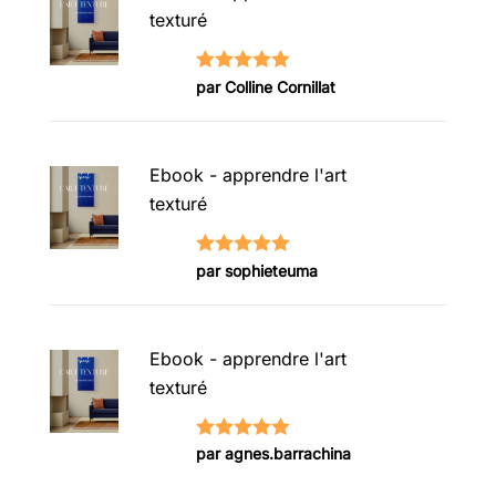
texturé
Note
5
sur
par Colline Cornillat
5
Ebook - apprendre l'art
texturé
Note
5
sur
par sophieteuma
5
Ebook - apprendre l'art
texturé
Note
5
sur
par agnes.barrachina
5