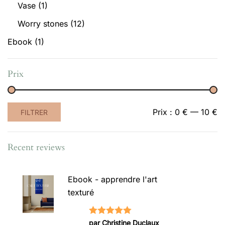
Vase
(1)
Worry stones
(12)
Ebook
(1)
Prix
Prix
Prix
Prix :
0 €
—
10 €
FILTRER
min
max
Recent reviews
Ebook - apprendre l'art
texturé
Note
5
sur
par Christine Duclaux