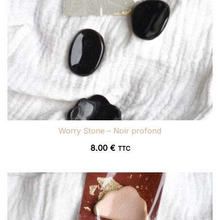
Worry Stone – Noir profond
8.00
€
TTC