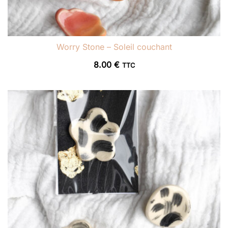
Worry Stone – Soleil couchant
8.00
€
TTC