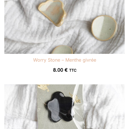
Worry Stone – Menthe givrée
8.00
€
TTC