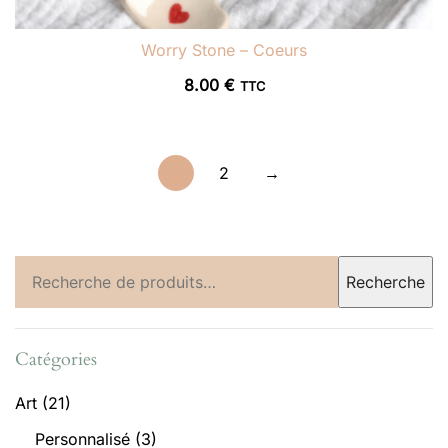
Worry Stone – Coeurs
8.00
€
TTC
1
2
→
Recherche
Recherche
pour :
Catégories
Art
(21)
Personnalisé
(3)