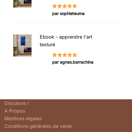
Note
5
sur
par sophieteuma
5
Ebook - apprendre l'art
texturé
Note
5
sur
par agnes.barrachina
5
Discutons !
A Propos
Mentions légales
Conditions générales de vente