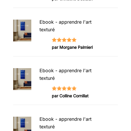
5
Ebook - apprendre l'art
texturé
Note
5
sur
par Morgane Palmieri
5
Ebook - apprendre l'art
texturé
Note
5
sur
par Colline Cornillat
5
Ebook - apprendre l'art
texturé