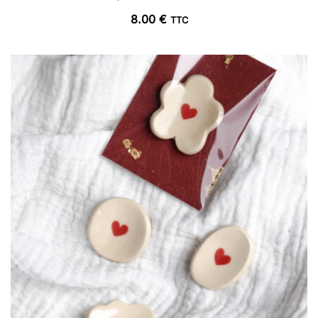
8.00
€
TTC