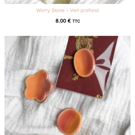
Worry Stone – Vert profond
8.00
€
TTC