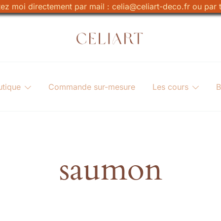
z moi directement par mail : celia@celiart-deco.fr ou par t
Celiart
Artiste et Céramiste
utique
Commande sur-mesure
Les cours
B
saumon