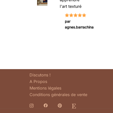
l'art texturé
Note
5
sur
par
agnes.barrachina
5
Discutons !
A Propos
Mentions légales
Conditions générales de vente