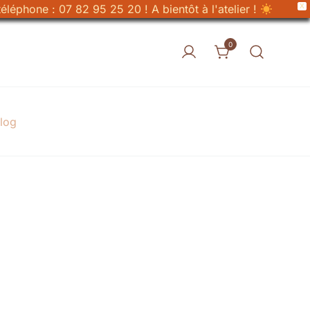
X
éléphone : 07 82 95 25 20 ! A bientôt à l'atelier !
0
log