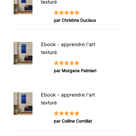
texturé
Note
5
sur
par Christine Duclaux
5
Ebook - apprendre l'art
texturé
Note
5
sur
par Morgane Palmieri
5
Ebook - apprendre l'art
texturé
Note
5
sur
par Colline Cornillat
5