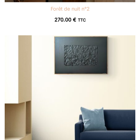
Forêt de nuit n°2
270.00
€
TTC