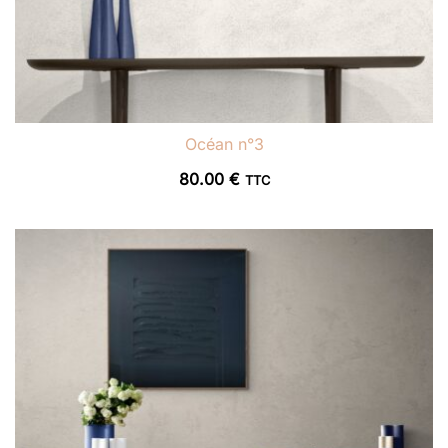
Océan n°3
80.00
€
TTC