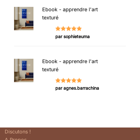
Ebook - apprendre l'art
texturé
Note
5
sur
par sophieteuma
5
Ebook - apprendre l'art
texturé
Note
5
sur
par agnes.barrachina
5
Discutons !
A Propos