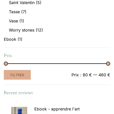
Saint Valentin
(5)
Tasse
(7)
Vase
(1)
Worry stones
(12)
Ebook
(1)
Prix
Prix
Prix
Prix :
80 €
—
460 €
FILTRER
min
max
Recent reviews
Ebook - apprendre l'art