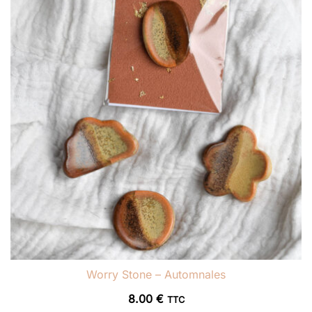
Worry Stone – Automnales
8.00
€
TTC