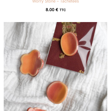
Worry Stone – Tâchetées
8.00
€
TTC