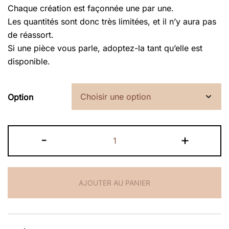
Chaque création est façonnée une par une.
Les quantités sont donc très limitées, et il n’y aura pas
de réassort.
Si une pièce vous parle, adoptez-la tant qu’elle est
disponible.
Option
quantité
-
+
de
Bolinette
à
AJOUTER AU PANIER
sauce
-
Celiart
x