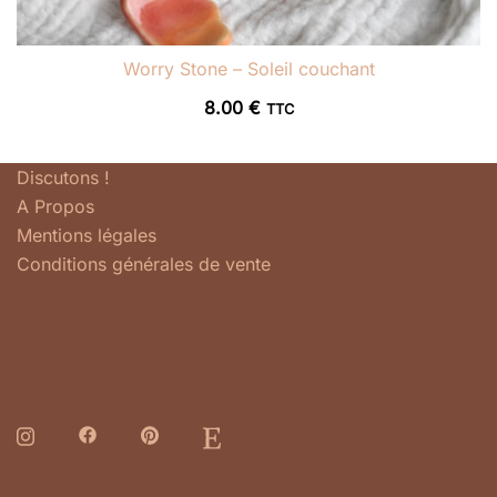
Worry Stone – Soleil couchant
8.00
€
TTC
Discutons !
A Propos
Mentions légales
Conditions générales de vente