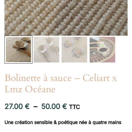
Bolinette à sauce – Celiart x
Lmz Océane
Plage
27.00
€
–
50.00
€
TTC
de
Une création sensible & poétique née à quatre mains
prix :