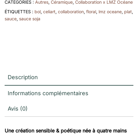
CATÉGORIES :
Autres
,
Céramique
,
Collaboration x LMZ Océane
Lmz
ÉTIQUETTES :
bol
,
celiart
,
collaboration
,
floral
,
lmz oceane
,
plat
,
Océane
sauce
,
sauce soja
Description
Informations complémentaires
Avis (0)
Une création sensible & poétique née à quatre mains