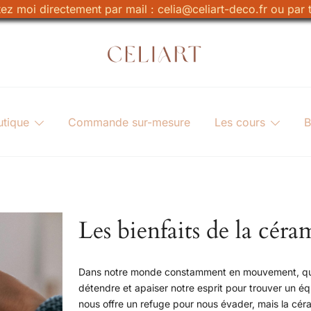
z moi directement par mail : celia@celiart-deco.fr ou par t
Celiart
Artiste et Céramiste
utique
Commande sur-mesure
Les cours
B
Les bienfaits de la cér
Dans notre monde constamment en mouvement, qui v
détendre et apaiser notre esprit pour trouver un éq
nous offre un refuge pour nous évader, mais la céra