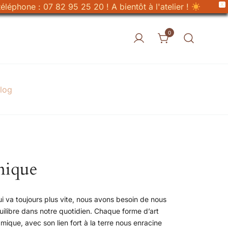
X
éléphone : 07 82 95 25 20 ! A bientôt à l'atelier !
0
log
amique
a toujours plus vite, nous avons besoin de nous
uilibre dans notre quotidien. Chaque forme d’art
mique, avec son lien fort à la terre nous enracine