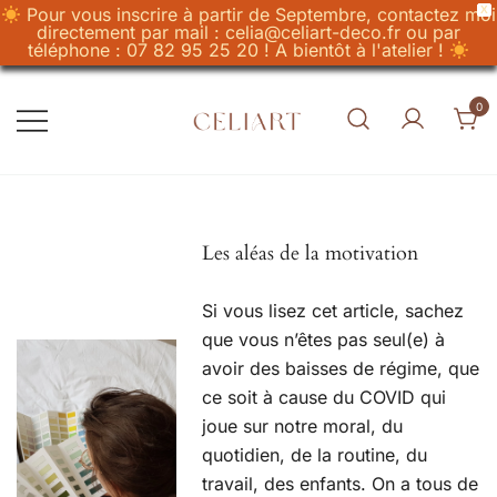
X
Pour vous inscrire à partir de Septembre, contactez moi
directement par mail : celia@celiart-deco.fr ou par
téléphone : 07 82 95 25 20 ! A bientôt à l'atelier !
Skip
to
0
content
Celiart
Artiste et Céramiste
Les aléas de la motivation
Si vous lisez cet article, sachez
que vous n’êtes pas seul(e) à
avoir des baisses de régime, que
ce soit à cause du COVID qui
joue sur notre moral, du
quotidien, de la routine, du
travail, des enfants. On a tous de