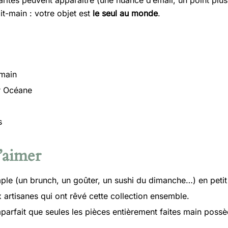
arités peuvent apparaître (une nuance d’émail, un point plus
it-main : votre objet est
le seul au monde
.
 main
ar Océane
s
’aimer
le (un brunch, un goûter, un sushi du dimanche…) en petit r
x artisanes qui ont rêvé cette collection ensemble.
parfait que seules les pièces entièrement faites main possè