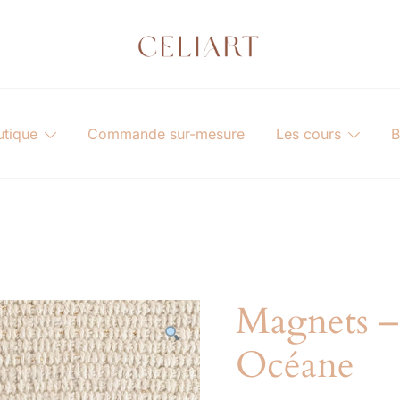
Celiart
Artiste et Céramiste
utique
Commande sur-mesure
Les cours
B
Magnets –
Océane