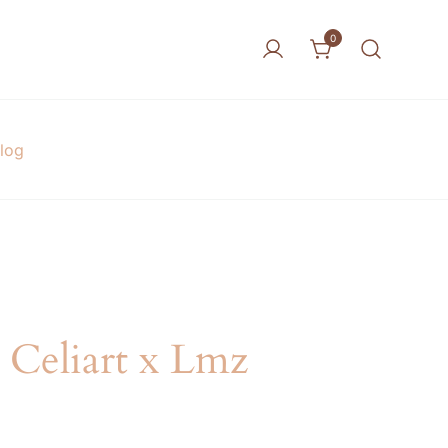
0
log
 Celiart x Lmz