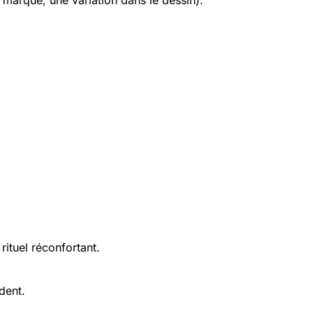
 marqué, une variation dans le dessin).
ituel réconfortant.
dent.