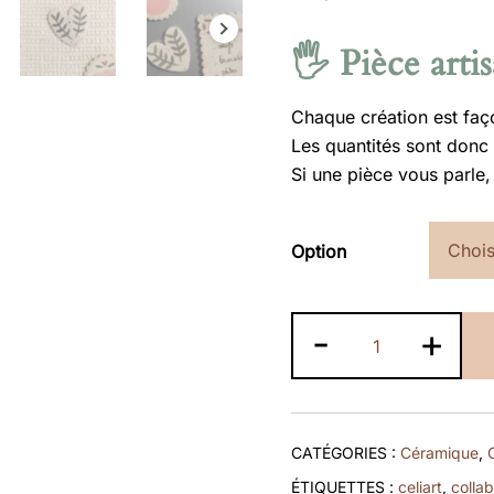
🖐️ Pièce arti
Chaque création est faç
Les quantités sont donc t
Si une pièce vous parle, 
Option
quantité
-
+
de
Magnets
-
Celiart
CATÉGORIES :
Céramique
,
x
ÉTIQUETTES :
celiart
,
collab