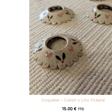
Coquetier – Celiart x Lmz Océane
15.00
€
TTC