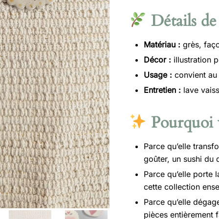
Détails de 
Matériau :
grès, faço
Décor :
illustration 
Usage :
convient au 
Entretien :
lave vais
Pourquoi v
Parce qu’elle trans
goûter, un sushi du 
Parce qu’elle porte l
cette collection ens
Parce qu’elle dégage
pièces entièrement 