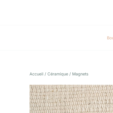
Skip
to
content
Bo
Accueil
/
Céramique
/
Magnets