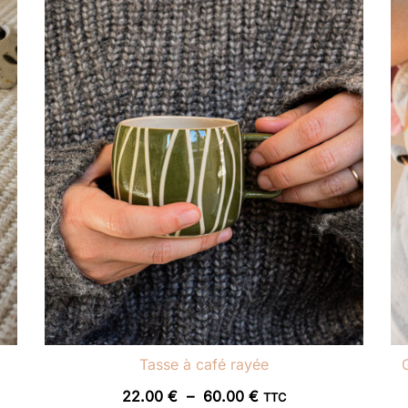
Tasse à café rayée
Plage
22.00
€
–
60.00
€
TTC