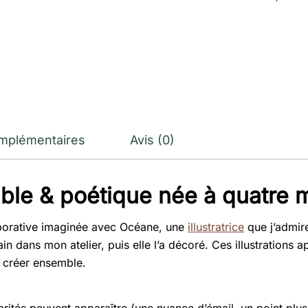
Lmz
Océane
omplémentaires
Avis (0)
ible & poétique née à quatre 
llaborative imaginée avec Océane, une
illustratrice
que j’admire
in dans mon atelier, puis elle l’a décoré. Ces illustrations
t créer ensemble.