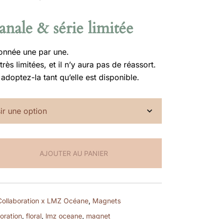
sanale & série limitée
onnée une par une.
rès limitées, et il n’y aura pas de réassort.
adoptez-la tant qu’elle est disponible.
AJOUTER AU PANIER
Collaboration x LMZ Océane
,
Magnets
oration
,
floral
,
lmz oceane
,
magnet