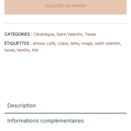
AJOUTER AU PANIER
coeurs
CATÉGORIES :
Céramique
,
Saint Valentin
,
Tasse
ÉTIQUETTES :
amour
,
café
,
coeur
,
latte
,
rouge
,
saint valentin
,
tasse
,
tendre
,
thé
Description
Informations complémentaires