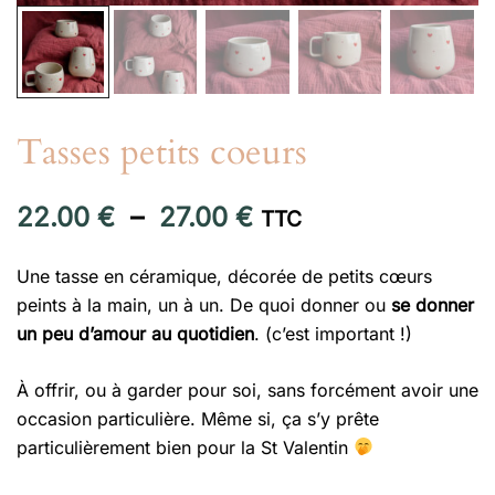
Tasses petits coeurs
Plage
22.00
€
–
27.00
€
TTC
de
Une tasse en céramique, décorée de petits cœurs
prix :
peints à la main, un à un. De quoi donner ou
se donner
un peu d’amour au quotidien
. (c’est important !)
22.00 €
à
À offrir, ou à garder pour soi, sans forcément avoir une
occasion particulière. Même si, ça s’y prête
27.00 €
particulièrement bien pour la St Valentin