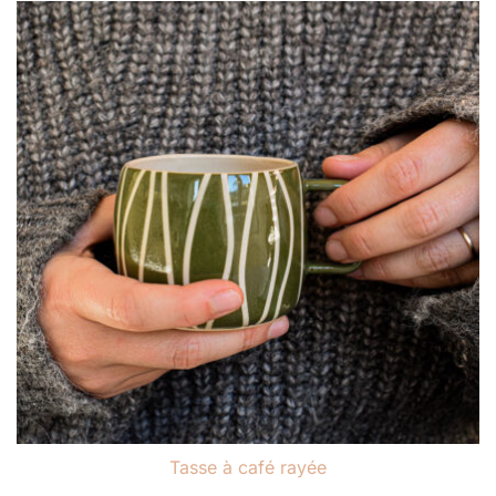
prix :
22.00 €
à
60.00 €
Tasse à café rayée