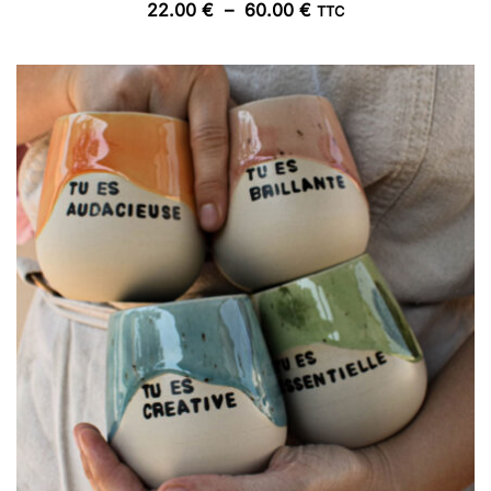
Plage
22.00
€
–
60.00
€
TTC
de
prix :
22.00 €
à
60.00 €