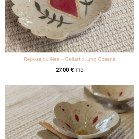
Repose cuillère – Celiart x Lmz Océane
27.00
€
TTC