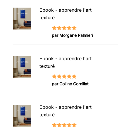
Ebook - apprendre l'art
texturé
Note
5
sur
par Morgane Palmieri
5
Ebook - apprendre l'art
texturé
Note
5
sur
par Colline Cornillat
5
Ebook - apprendre l'art
texturé