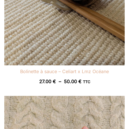
Bolinette à sauce – Celiart x Lmz Océane
Plage
27.00
€
–
50.00
€
TTC
de
prix :
27.00 €
à
50.00 €