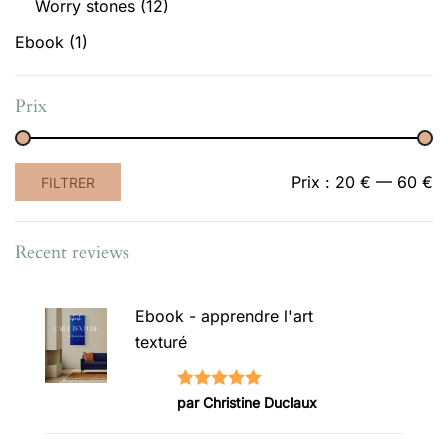
Worry stones
(12)
Ebook
(1)
Prix
Prix
Prix
Prix :
20 €
—
60 €
FILTRER
min
max
Recent reviews
Ebook - apprendre l'art
texturé
Note
5
sur
par Christine Duclaux
5