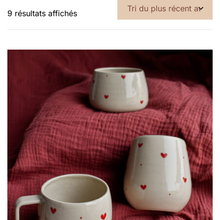
Trié
9 résultats affichés
du
plus
récent
au
plus
ancien