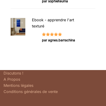
Note
5
sur
par sophieteuma
5
Ebook - apprendre l'art
texturé
Note
5
sur
par agnes.barrachina
5
Discutons !
A Propos
Mentions légales
Conditions générales de vente